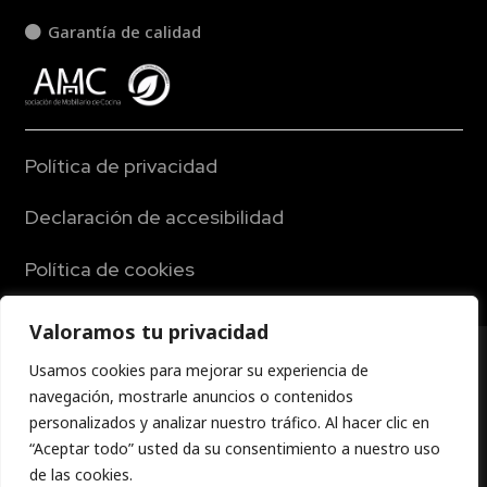
Garantía de calidad
Política de privacidad
Declaración de accesibilidad
Política de cookies
Aviso legal
Valoramos tu privacidad
© Todos los derechos reservados. Diseño gráfico y web
⚠️ Aviso importante Hemos detectado que el sitio
Usamos cookies para mejorar su experiencia de
inmaSuanes Diseño y Marketing
tbouwwerken.com utiliza nuestros datos
navegación, mostrarle anuncios o contenidos
empresariales sin autorización, presentándonos
personalizados y analizar nuestro tráfico. Al hacer clic en
como “sala de exposición”. Zona Cocinas no tiene
×
“Aceptar todo” usted da su consentimiento a nuestro uso
ninguna relación con tbouwwerken.com. Si
de las cookies.