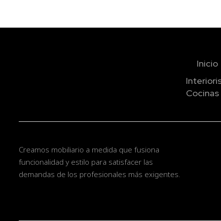
[sibwp_form 
Inicio
Interior
Cocinas 
Creamos mobiliario a medida que fusiona
funcionalidad y estilo para satisfacer las
demandas de los profesionales más exigentes.