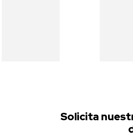
Garantía
cad
de
detal
satisfacción
La perfe
Superamos tus
está en
expectativas.
peque
Solicita nuest