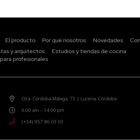
id=2]
El producto
Por qué nosotros
Novedades
Con
istas y arquitectos
Estudios y tiendas de cocina
para profesionales
Ctra. Córdoba-Málaga, 73 | Lucena. Córdoba
6:00 am – 14:00 pm
(+34) 957 86 03 03