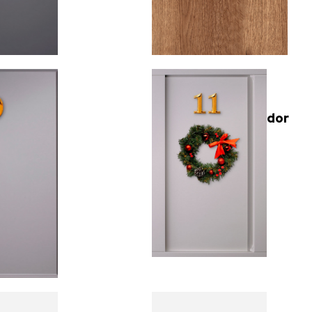
Presupuestador
po
online
rto
Eficiencia
res,
desde el
s y
primer
res a
paso.
cio.