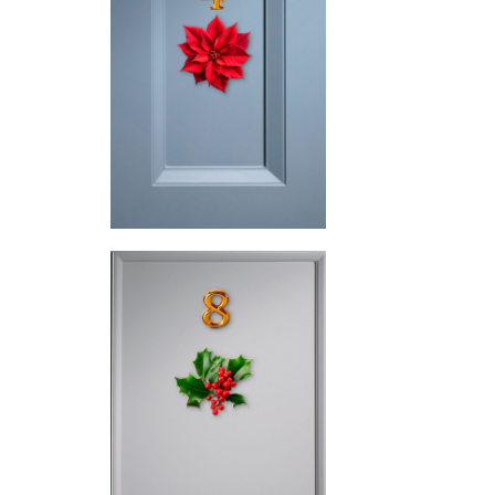
Personalización
total
Cada proyecto,
único como tú.
Variedad
de estilos
Encuentra tu
diseño ideal.