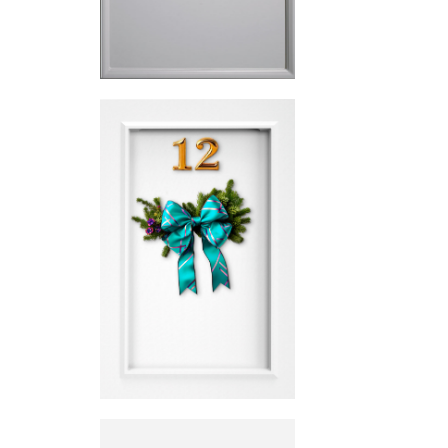
Soporte
continuo
Desde el
diseño hasta el
postventa.