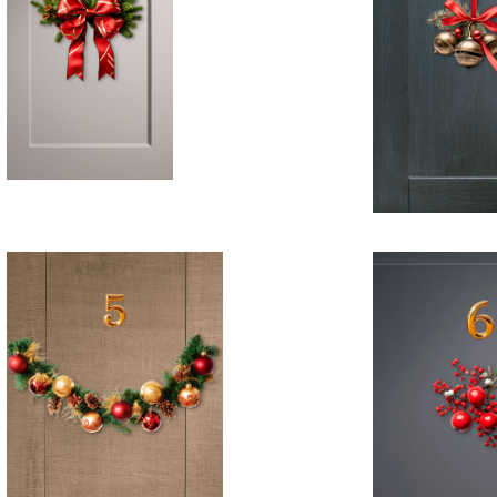
límites
garant
Cocinas
Material
adaptadas
premium
a cada
herraje
visión
europeo
Innovación
Atenc
constante
al det
Soluciones
De la id
modernas y
acaba
avanzadas.
perfec