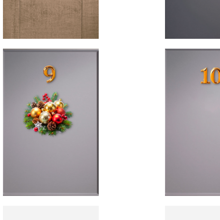
Equi
Plazos
expe
garantizados
Diseñado
Entregas
técnico
puntuales, sin
montado
sorpresas.
tu servi