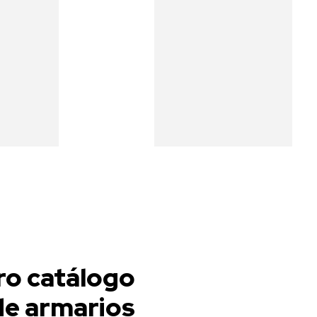
juntos
a
le
Construimos
cción
cocinas,
 lo
creamos
ño.
historias.
ro catálogo
de armarios