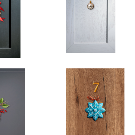
izada
local
es
Compromiso
 y
con la
s
excelencia.
s.
ión
Durabilidad
alle
y
resistencia
ea al
Cocinas hechas
do
para durar.
to.