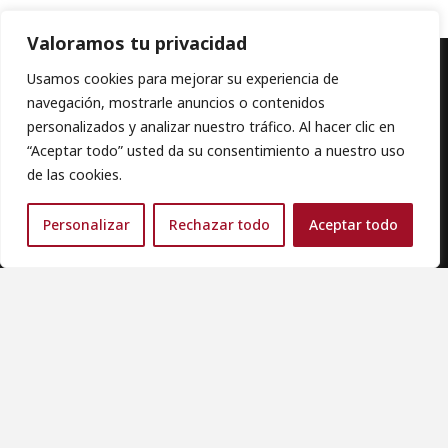
Valoramos tu privacidad
Aviso importante Hemos detectado que el sitio
Usamos cookies para mejorar su experiencia de
tbouwwerken.com utiliza nuestros datos
navegación, mostrarle anuncios o contenidos
empresariales sin autorización, presentándonos
personalizados y analizar nuestro tráfico. Al hacer clic en
como “sala de exposición”. Zona Cocinas no tiene
×
“Aceptar todo” usted da su consentimiento a nuestro uso
ninguna relación con tbouwwerken.com. Si
de las cookies.
encuentras referencias a nuestro nombre, CIF o
dirección en esa web, ignóralas y contáctanos
Personalizar
Rechazar todo
Aceptar todo
únicamente por nuestros canales oficiales