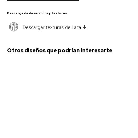
Descarga de desarrollos y texturas
Descargar texturas de Laca
Otros diseños que podrían interesarte
ALZIRA
Con marco
,
Laca
,
Polilaminado
ANDROS
Con marco
,
Madera
,
Modelos de puertas
ANETO
Laca
,
Modelos de puertas
,
Tirador integrado
ARLES
Con marco
,
Laca
,
Modelos de puertas
,
Tirador
BAKU