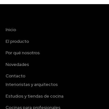
Con marco
,
Laca
,
Madera
,
Modelos de puertas
,
Polilaminado
,
Tirador integrado
Inicio
El producto
Por qué nosotros
Novedades
Contacto
Interioristas y arquitectos
Estudios y tiendas de cocina
Cocinas para profesionales