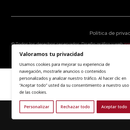
Política de priva
© Todos los derechos reservados. Diseño gráfico y web
in
Valoramos tu privacidad
Usamos cookies para mejorar su experiencia de
navegación, mostrarle anuncios o contenidos
personalizados y analizar nuestro tráfico. Al hacer clic en
“Aceptar todo” usted da su consentimiento a nuestro uso
de las cookies.
Personalizar
Rechazar todo
Aceptar todo
Aviso importante Hemos detectado que el sitio tbouww
Cocinas no tiene ninguna relación con tbouwwerken.com.