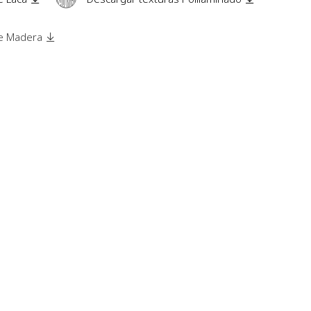
de Madera
ANETO
Laca
,
Modelos de puertas
,
Tirador integrado
BALTIMORE
Con marco
,
Laca
,
Madera
,
Modelos de puertas
,
Polilaminado
,
Tirador integrado