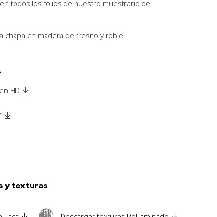
en todos los folios de nuestro muestrario de
la chapa en madera de fresno y roble.
s
 en HD
M
s y texturas
e Laca
Descargar texturas Polilaminado