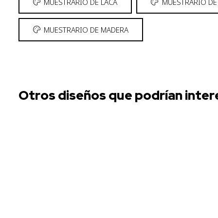
MUESTRARIO DE LACA
MUESTRARIO DE
MUESTRARIO DE MADERA
Otros diseños que podrían inter
ALZIRA
Con marco
,
Laca
,
Polilaminado
ARLES
Con marco
,
Laca
,
Modelos de puertas
,
Tirador
integrado