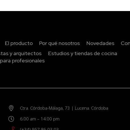
El producto
Por qué nosotros
Novedades
Con
istas y arquitectos
Estudios y tiendas de cocina
para profesionales
Ctra. Córdoba-Málaga, 73 | Lucena. Córdoba
6:00 am – 14:00 pm
(+34) 957 86 03 03