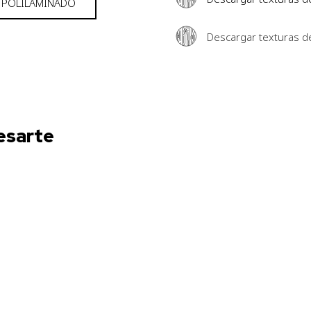
 POLILAMINADO
Descargar texturas 
esarte
ANDROS
Con marco
,
Madera
,
Modelos de puertas
BAKU
Modelos de puertas
,
Polilaminado
,
Tirador
integrado