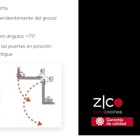
erta
pendientemente del grosor
on ángulos >75º.
e las puertas en posición
ntigua