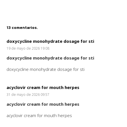
Cajón zócalo
PRODUCTO
hace 3 años
Bisagra multiángulo
13
comentarios
.
doxycycline monohydrate dosage for sti
19 de mayo de 2026 19:08
doxycycline monohydrate dosage for sti
doxycycline monohydrate dosage for sti
acyclovir cream for mouth herpes
31 de mayo de 2026 09:57
acyclovir cream for mouth herpes
acyclovir cream for mouth herpes