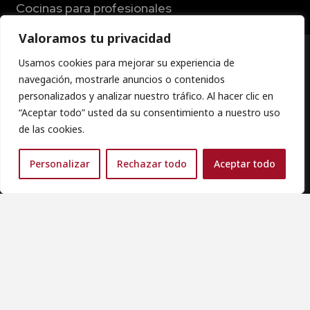
Cocinas para profesionales
Valoramos tu privacidad
⚠️ Aviso importante Hemos detectado que el sitio
Usamos cookies para mejorar su experiencia de
llámanos
tbouwwerken.com utiliza nuestros datos
navegación, mostrarle anuncios o contenidos
empresariales sin autorización, presentándonos
personalizados y analizar nuestro tráfico. Al hacer clic en
como “sala de exposición”. Zona Cocinas no tiene
×
“Aceptar todo” usted da su consentimiento a nuestro uso
ninguna relación con tbouwwerken.com. Si
Creamos mobiliario a medida que fusiona
de las cookies.
encuentras referencias a nuestro nombre, CIF o
funcionalidad y estilo para satisfacer las
dirección en esa web, ignóralas y contáctanos
demandas de los profesionales más exigentes.
Personalizar
Rechazar todo
Aceptar todo
únicamente por nuestros canales oficiales
Ctra. Córdoba-Málaga, 73 | Lucena. Córdoba
6:00 am – 14:00 pm
(+34) 957 86 03 03